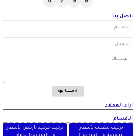
6
7
9
8
اتصل بنا
الاســـــــم
الايميـــل
Message
ارســــال
اراء العملاء
الاقسام
تركيب مظلات بأسعار
تركيب قرميد بأرخص الأسعار
منافسة في الشرقية |
في الشرقية | الدمام